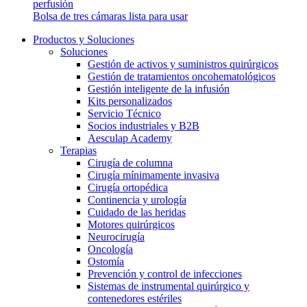
perfusión
Bolsa de tres cámaras lista para usar
Productos y Soluciones
Soluciones
Gestión de activos y suministros quirúrgicos
Gestión de tratamientos oncohematológicos
Gestión inteligente de la infusión
Kits personalizados
Servicio Técnico
Socios industriales y B2B
Aesculap Academy
Terapias
Cirugía de columna
Cirugía mínimamente invasiva
Cirugía ortopédica
Continencia y urología
Cuidado de las heridas
Motores quirúrgicos
Neurocirugía
Oncología
Ostomía
Prevención y control de infecciones
Sistemas de instrumental quirúrgico y
contenedores estériles