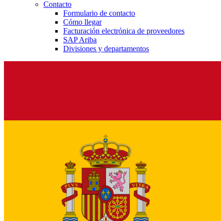
Contacto
Formulario de contacto
Cómo llegar
Facturación electrónica de proveedores
SAP Ariba
Divisiones y departamentos