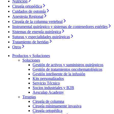
Cuidado de la salud en casa
Nutrición
Cirugía ortopédica
Cuidar de la salud en casa te ofrece la posibilidad de recuperar
Cuidados de ostomía
Media
tu independencia y mejorar tu calidad de vida.
Anestesia Regional
Cirugía de la columna vertebral
Contacto
Instrumental quirúrgico y sistemas de contenedores estériles
Sistemas de energía quirúrgica
Suturas y especialidades quirúrgicas
Tratamiento de heridas
Otros
Productos y Soluciones
Soluciones
Gestión de activos y suministros quirúrgicos
Gestión de tratamientos oncohematológicos
Catálogo de productos
Gestión inteligente de la infusión
Kits personalizados
Encuentra el producto que estás buscando. Visita el catálogo
Servicio Técnico
de productos de B. Braun con nuestra cartera completa.
Socios industriales y B2B
Aesculap Academy
Contacto
Terapias
Cirugía de columna
En diálogo con B. Braun. Ponte en contacto con nosotros.
Cirugía mínimamente invasiva
Cirugía ortopédica