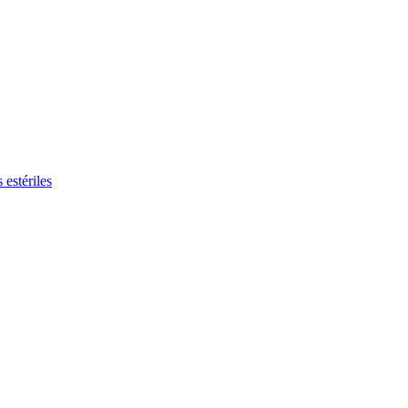
 estériles
rfiles de trabajo interesantes en nuestro Global Job Maket.