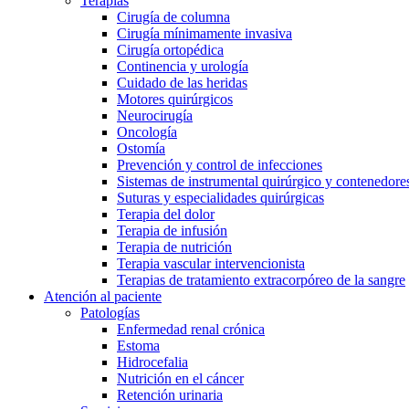
Terapias
Cirugía de columna
Contacto
Cirugía mínimamente invasiva
Cirugía ortopédica
Continencia y urología
Cuidado de las heridas
Motores quirúrgicos
Neurocirugía
Oncología
Ostomía
Prevención y control de infecciones
Sistemas de instrumental quirúrgico y contenedores
Suturas y especialidades quirúrgicas
Terapia del dolor
Terapia de infusión
Terapia de nutrición
Terapia vascular intervencionista
Terapias de tratamiento extracorpóreo de la sangre
Atención al paciente
Patologías
Encuentra tu trabajo
Enfermedad renal crónica
Estoma
Descubre tus oportunidades profesionales en B. Braun. Busca pe
Hidrocefalia
Nutrición en el cáncer
Retención urinaria
Cuidado de la salud en casa