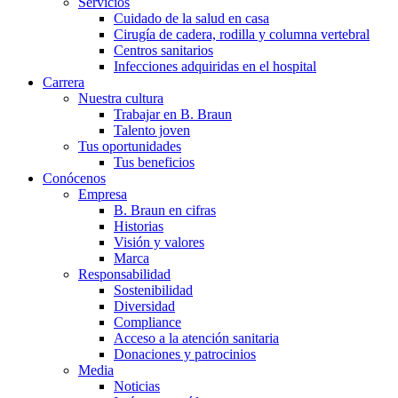
Servicios
Cuidar de la salud en casa te ofrece la posibilidad de recuperar
Cuidado de la salud en casa
Cirugía de cadera, rodilla y columna vertebral
Centros sanitarios
Infecciones adquiridas en el hospital
Carrera
Nuestra cultura
Trabajar en B. Braun
Talento joven
Tus oportunidades
Tus beneficios
Conócenos
Empresa
Contacto
Catálogo de productos
B. Braun en cifras
Historias
Encuentra el producto que estás buscando. Visita el catálogo d
En diálogo con B. Braun. Ponte en contacto con nosotros.
Visión y valores
Marca
Responsabilidad
Sostenibilidad
Diversidad
Compliance
Acceso a la atención sanitaria
Donaciones y patrocinios
Media
Noticias