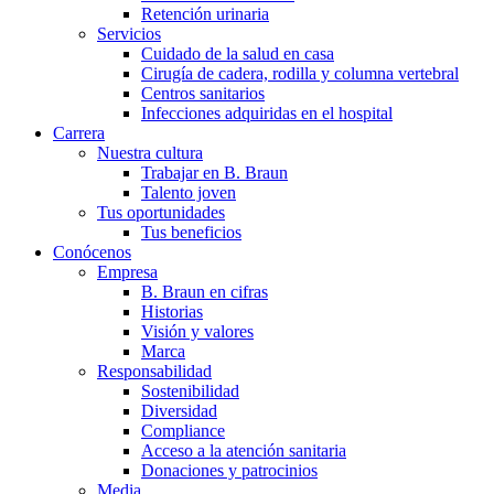
Retención urinaria
Cuidar de la salud en casa te ofrece la posibilidad de recuperar
Servicios
Cuidado de la salud en casa
Cirugía de cadera, rodilla y columna vertebral
Centros sanitarios
Infecciones adquiridas en el hospital
Carrera
Nuestra cultura
Trabajar en B. Braun
Talento joven
Tus oportunidades
Tus beneficios
Conócenos
Contacto
Catálogo de productos
Empresa
B. Braun en cifras
Encuentra el producto que estás buscando. Visita el catálogo d
En diálogo con B. Braun. Ponte en contacto con nosotros.
Historias
Visión y valores
Marca
Responsabilidad
Sostenibilidad
Diversidad
Compliance
Acceso a la atención sanitaria
Donaciones y patrocinios
Media