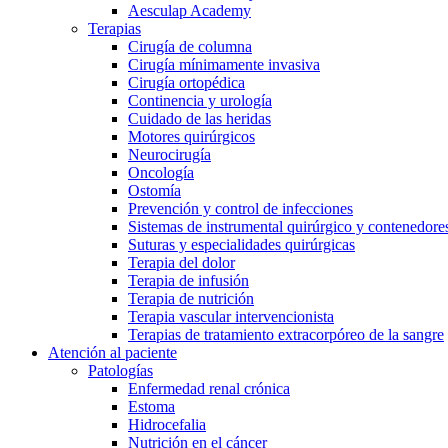
Aesculap Academy
Contacto
Terapias
Cirugía de columna
Cirugía mínimamente invasiva
Cirugía ortopédica
Continencia y urología
Cuidado de las heridas
Motores quirúrgicos
Neurocirugía
Oncología
Ostomía
Prevención y control de infecciones
Sistemas de instrumental quirúrgico y contenedores
Suturas y especialidades quirúrgicas
Terapia del dolor
Terapia de infusión
Terapia de nutrición
Terapia vascular intervencionista
Terapias de tratamiento extracorpóreo de la sangre
Encuentra tu trabajo
Atención al paciente
Patologías
Descubre tus oportunidades profesionales en B. Braun. Busca pe
Enfermedad renal crónica
Estoma
Hidrocefalia
Cuidado de la salud en casa
Nutrición en el cáncer