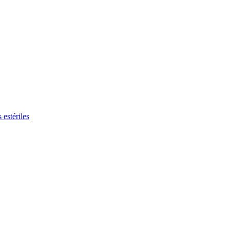
 estériles
rfiles de trabajo interesantes en nuestro Global Job Maket.