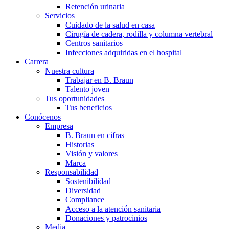
Retención urinaria
Cuidar de la salud en casa te ofrece la posibilidad de recuperar
Servicios
Cuidado de la salud en casa
Cirugía de cadera, rodilla y columna vertebral
Centros sanitarios
Infecciones adquiridas en el hospital
Carrera
Nuestra cultura
Trabajar en B. Braun
Talento joven
Tus oportunidades
Tus beneficios
Conócenos
Contacto
Catálogo de productos
Empresa
B. Braun en cifras
Encuentra el producto que estás buscando. Visita el catálogo d
En diálogo con B. Braun. Ponte en contacto con nosotros.
Historias
Visión y valores
Marca
Responsabilidad
Sostenibilidad
Diversidad
Compliance
Acceso a la atención sanitaria
Donaciones y patrocinios
Media