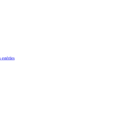
 estériles
rfiles de trabajo interesantes en nuestro Global Job Maket.