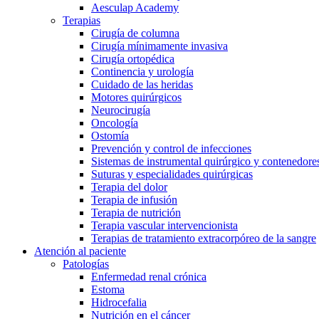
Aesculap Academy
Contacto
Terapias
Cirugía de columna
Cirugía mínimamente invasiva
Cirugía ortopédica
Continencia y urología
Cuidado de las heridas
Motores quirúrgicos
Neurocirugía
Oncología
Ostomía
Prevención y control de infecciones
Sistemas de instrumental quirúrgico y contenedores
Suturas y especialidades quirúrgicas
Terapia del dolor
Terapia de infusión
Terapia de nutrición
Terapia vascular intervencionista
Terapias de tratamiento extracorpóreo de la sangre
Encuentra tu trabajo
Atención al paciente
Patologías
Descubre tus oportunidades profesionales en B. Braun. Busca pe
Enfermedad renal crónica
Estoma
Hidrocefalia
Cuidado de la salud en casa
Nutrición en el cáncer