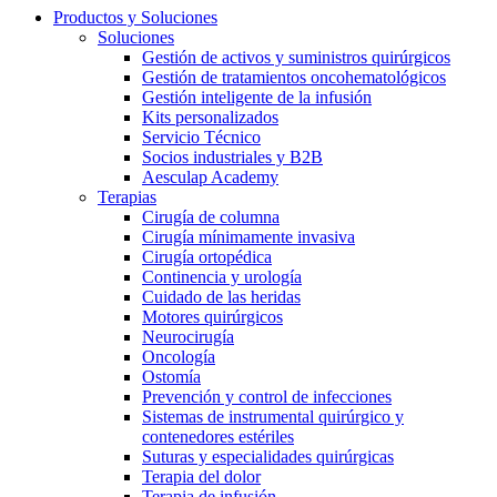
Productos y Soluciones
Soluciones
Gestión de activos y suministros quirúrgicos
Gestión de tratamientos oncohematológicos
Gestión inteligente de la infusión
Kits personalizados
Servicio Técnico
Socios industriales y B2B
Aesculap Academy
Terapias
Cirugía de columna
Cirugía mínimamente invasiva
Cirugía ortopédica
Continencia y urología
Cuidado de las heridas
Motores quirúrgicos
Neurocirugía
Oncología
Ostomía
Prevención y control de infecciones
Sistemas de instrumental quirúrgico y
contenedores estériles
Suturas y especialidades quirúrgicas
Terapia del dolor
Terapia de infusión