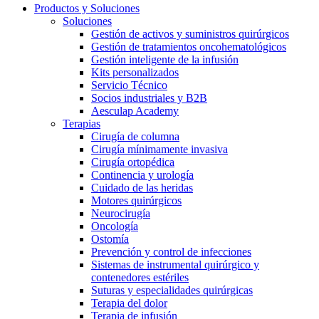
Productos y Soluciones
Soluciones
Gestión de activos y suministros quirúrgicos
Gestión de tratamientos oncohematológicos
Gestión inteligente de la infusión
Kits personalizados
Servicio Técnico
Socios industriales y B2B
Aesculap Academy
Terapias
Cirugía de columna
Cirugía mínimamente invasiva
Cirugía ortopédica
Continencia y urología
Cuidado de las heridas
Motores quirúrgicos
Neurocirugía
Oncología
Ostomía
Prevención y control de infecciones
Sistemas de instrumental quirúrgico y
contenedores estériles
Suturas y especialidades quirúrgicas
Terapia del dolor
Terapia de infusión