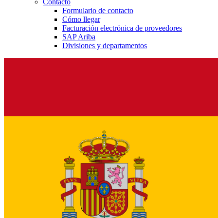
Contacto
Formulario de contacto
Cómo llegar
Facturación electrónica de proveedores
SAP Ariba
Divisiones y departamentos