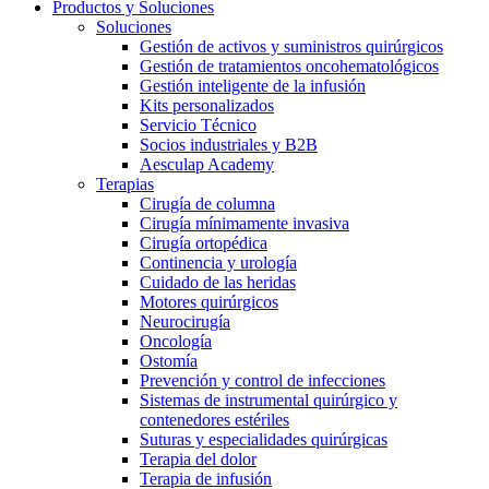
Cuidado de la salud en casa
Productos y Soluciones
Soluciones
Cuidar de la salud en casa te ofrece la posibilidad de recuperar
Gestión de activos y suministros quirúrgicos
Media
tu independencia y mejorar tu calidad de vida.
Gestión de tratamientos oncohematológicos
Gestión inteligente de la infusión
Kits personalizados
Contacto
Servicio Técnico
Socios industriales y B2B
Aesculap Academy
Terapias
Cirugía de columna
Cirugía mínimamente invasiva
Cirugía ortopédica
Continencia y urología
Cuidado de las heridas
Motores quirúrgicos
Catálogo de productos
Neurocirugía
Oncología
Encuentra el producto que estás buscando. Visita el catálogo
Ostomía
de productos de B. Braun con nuestra cartera completa.
Prevención y control de infecciones
Sistemas de instrumental quirúrgico y
Contacto
contenedores estériles
Suturas y especialidades quirúrgicas
En diálogo con B. Braun. Ponte en contacto con nosotros.
Terapia del dolor
Terapia de infusión