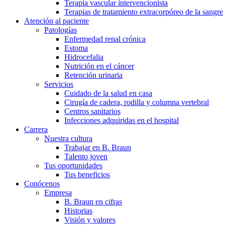
Terapia vascular intervencionista
Terapias de tratamiento extracorpóreo de la sangre
Atención al paciente
Patologías
Enfermedad renal crónica
Estoma
Hidrocefalia
Nutrición en el cáncer
Retención urinaria
Servicios
Cuidado de la salud en casa
Cirugía de cadera, rodilla y columna vertebral
Centros sanitarios
Infecciones adquiridas en el hospital
Carrera
Nuestra cultura
Trabajar en B. Braun
Talento joven
Tus oportunidades
Tus beneficios
Conócenos
Empresa
B. Braun en cifras
Historias
Visión y valores