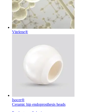
Contacto
Vitelene®
Encuentra tu trabajo
Descubre tus oportunidades profesionales en B. Braun. Busca pe
Isocer®
Ceramic hip endoprosthesis heads
Cuidado de la salud en casa