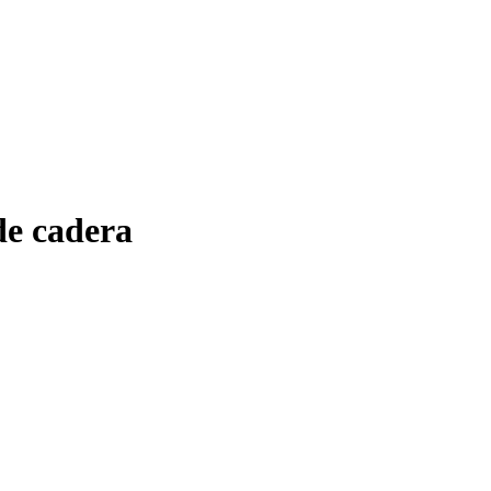
 estériles
de cadera