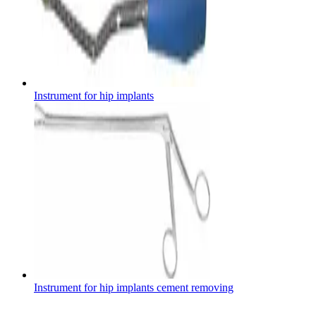
Contacto
Instrument for hip implants
Encuentra tu trabajo
Descubre tus oportunidades profesionales en B. Braun. Busca pe
Instrument for hip implants cement removing
Cuidado de la salud en casa