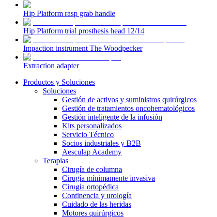
Hip Platform rasp grab handle
Hip Platform trial prosthesis head 12/14
Impaction instrument The Woodpecker
Extraction adapter
Productos y Soluciones
Soluciones
Gestión de activos y suministros quirúrgicos
Gestión de tratamientos oncohematológicos
Gestión inteligente de la infusión
Kits personalizados
Servicio Técnico
Socios industriales y B2B
Aesculap Academy
Terapias
Cirugía de columna
Cirugía mínimamente invasiva
Cirugía ortopédica
Continencia y urología
Cuidado de las heridas
Motores quirúrgicos