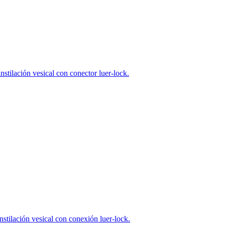
 instilación vesical con conector luer-lock.
rfiles de trabajo interesantes en nuestro Global Job Maket.
 instilación vesical con conexión luer-lock.