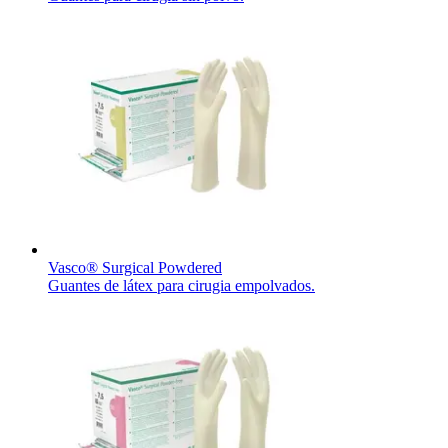
Vasco® Surgical Powdered
Guantes de látex para cirugia empolvados.