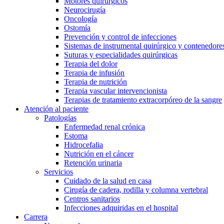
Motores quirúrgicos
Neurocirugía
Cuidar de la salud en casa te ofrece la posibilidad de recuperar
Oncología
Ostomía
Prevención y control de infecciones
Sistemas de instrumental quirúrgico y contenedores
Suturas y especialidades quirúrgicas
Terapia del dolor
Terapia de infusión
Terapia de nutrición
Terapia vascular intervencionista
Terapias de tratamiento extracorpóreo de la sangre
Atención al paciente
Contacto
Catálogo de productos
Patologías
Enfermedad renal crónica
Encuentra el producto que estás buscando. Visita el catálogo d
En diálogo con B. Braun. Ponte en contacto con nosotros.
Estoma
Hidrocefalia
Nutrición en el cáncer
Retención urinaria
Servicios
Cuidado de la salud en casa
Cirugía de cadera, rodilla y columna vertebral
Centros sanitarios
Infecciones adquiridas en el hospital
Carrera