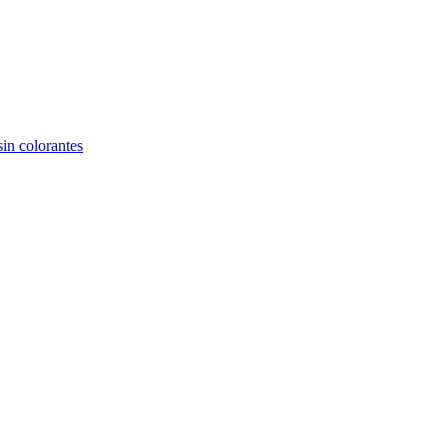
sin colorantes
rfiles de trabajo interesantes en nuestro Global Job Maket.