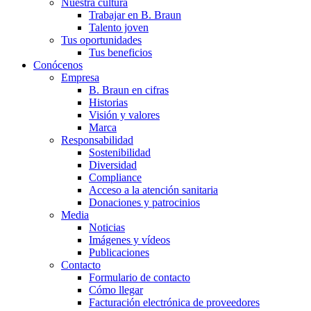
Nuestra cultura
Trabajar en B. Braun
Talento joven
Tus oportunidades
Tus beneficios
Conócenos
Empresa
B. Braun en cifras
Historias
Visión y valores
Marca
Responsabilidad
Sostenibilidad
Diversidad
Compliance
Acceso a la atención sanitaria
Donaciones y patrocinios
Media
Noticias
Imágenes y vídeos
Publicaciones
Contacto
Formulario de contacto
Cómo llegar
Facturación electrónica de proveedores