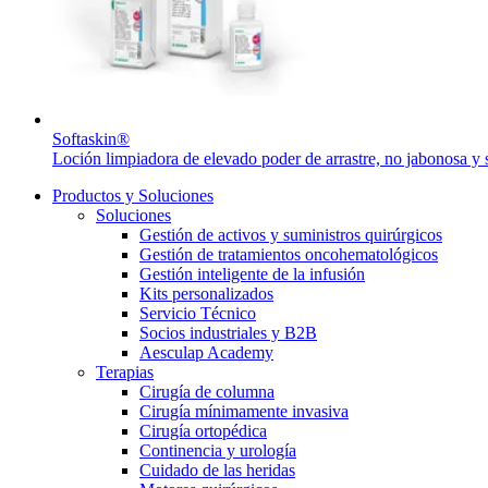
Contacto
Softaskin®
Loción limpiadora de elevado poder de arrastre, no jabonosa y 
Productos y Soluciones
Soluciones
Gestión de activos y suministros quirúrgicos
Gestión de tratamientos oncohematológicos
Gestión inteligente de la infusión
Kits personalizados
Servicio Técnico
Socios industriales y B2B
Aesculap Academy
Terapias
Encuentra tu trabajo
Cirugía de columna
Cirugía mínimamente invasiva
Descubre tus oportunidades profesionales en B. Braun. Busca pe
Cirugía ortopédica
Continencia y urología
Cuidado de las heridas
Cuidado de la salud en casa