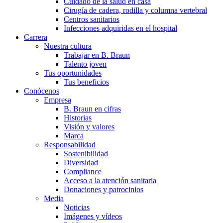
Cuidado de la salud en casa
Cirugía de cadera, rodilla y columna vertebral
Centros sanitarios
Infecciones adquiridas en el hospital
Carrera
Nuestra cultura
Trabajar en B. Braun
Talento joven
Tus oportunidades
Tus beneficios
Conócenos
Empresa
B. Braun en cifras
Historias
Visión y valores
Marca
Responsabilidad
Sostenibilidad
Diversidad
Compliance
Acceso a la atención sanitaria
Donaciones y patrocinios
Media
Noticias
Imágenes y vídeos