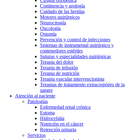
Cirugía ortopédica
Continencia y urología
Cuidado de las heridas
Motores quirúrgicos
Neurocirugía
Oncología
Ostomía
Prevención y control de infecciones
Sistemas de instrumental quirúrgico y
contenedores estériles
Suturas y especialidades quirúrgicas
Terapia del dolor
Terapia de infusión
Terapia de nutrición
Terapia vascular intervencionista
Terapias de tratamiento extracorpóreo de la
sangre
Atención al paciente
Patologías
Enfermedad renal crónica
Estoma
Hidrocefalia
Nutrición en el cáncer
Retención urinaria
Servicios