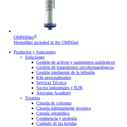
Contacto
®
OMNIfilter
Hemofilter included in the OMNIset
Productos y Soluciones
Soluciones
Gestión de activos y suministros quirúrgicos
Gestión de tratamientos oncohematológicos
Gestión inteligente de la infusión
Kits personalizados
Servicio Técnico
Socios industriales y B2B
Aesculap Academy
Terapias
Encuentra tu trabajo
Cirugía de columna
Descubre tus oportunidades profesionales en B. Braun. Busca pe
Cirugía mínimamente invasiva
Cirugía ortopédica
Continencia y urología
Cuidado de la salud en casa
Cuidado de las heridas