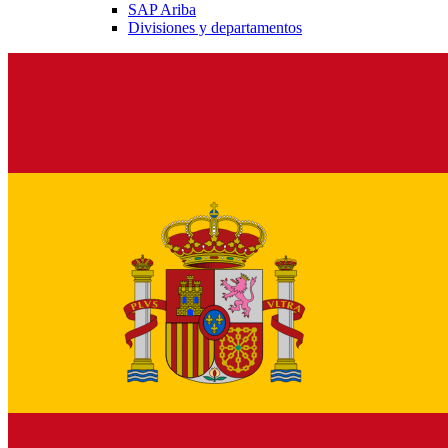
SAP Ariba
Divisiones y departamentos