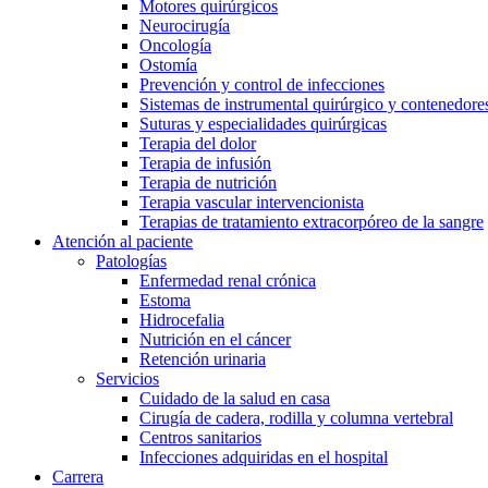
Motores quirúrgicos
Cuidar de la salud en casa te ofrece la posibilidad de recuperar
Neurocirugía
Oncología
Ostomía
Prevención y control de infecciones
Sistemas de instrumental quirúrgico y contenedores
Suturas y especialidades quirúrgicas
Terapia del dolor
Terapia de infusión
Terapia de nutrición
Terapia vascular intervencionista
Terapias de tratamiento extracorpóreo de la sangre
Atención al paciente
Contacto
Catálogo de productos
Patologías
Enfermedad renal crónica
Encuentra el producto que estás buscando. Visita el catálogo d
En diálogo con B. Braun. Ponte en contacto con nosotros.
Estoma
Hidrocefalia
Nutrición en el cáncer
Retención urinaria
Servicios
Cuidado de la salud en casa
Cirugía de cadera, rodilla y columna vertebral
Centros sanitarios
Infecciones adquiridas en el hospital
Carrera