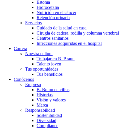
Estoma
Hidrocefalia
Nutrición en el cáncer
Retención urinaria
Servicios
Cuidado de la salud en casa
Cirugía de cadera, rodilla y columna vertebral
Centros sanitarios
Infecciones adquiridas en el hospital
Carrera
Nuestra cultura
Trabajar en B. Braun
Talento joven
Tus oportunidades
Tus beneficios
Conócenos
Empresa
B. Braun en cifras
Historias
Visión y valores
Marca
Responsabilidad
Sostenibilidad
Diversidad
Compliance