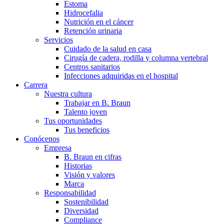
Estoma
Hidrocefalia
Nutrición en el cáncer
Retención urinaria
Servicios
Cuidado de la salud en casa
Cirugía de cadera, rodilla y columna vertebral
Centros sanitarios
Infecciones adquiridas en el hospital
Carrera
Nuestra cultura
Trabajar en B. Braun
Talento joven
Tus oportunidades
Tus beneficios
Conócenos
Empresa
B. Braun en cifras
Historias
Visión y valores
Marca
Responsabilidad
Sostenibilidad
Diversidad
Compliance