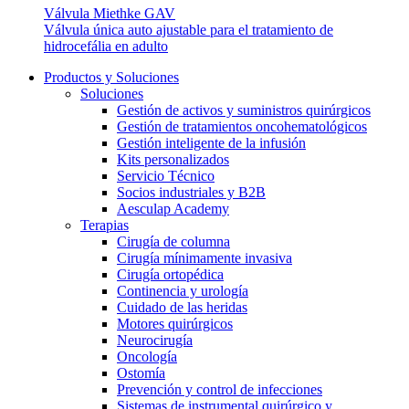
Válvula Miethke GAV
Válvula única auto ajustable para el tratamiento de
hidrocefália en adulto
Productos y Soluciones
Soluciones
Gestión de activos y suministros quirúrgicos
Gestión de tratamientos oncohematológicos
Gestión inteligente de la infusión
Kits personalizados
Servicio Técnico
Socios industriales y B2B
Aesculap Academy
Terapias
Cirugía de columna
Cirugía mínimamente invasiva
Cirugía ortopédica
Continencia y urología
Cuidado de las heridas
Motores quirúrgicos
Neurocirugía
Oncología
Ostomía
Prevención y control de infecciones
Sistemas de instrumental quirúrgico y