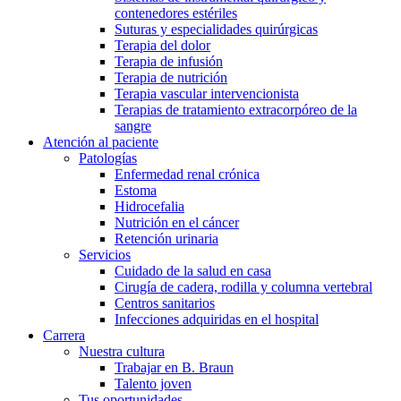
contenedores estériles
Suturas y especialidades quirúrgicas
Terapia del dolor
Terapia de infusión
Terapia de nutrición
Terapia vascular intervencionista
Terapias de tratamiento extracorpóreo de la
sangre
Atención al paciente
Patologías
Enfermedad renal crónica
Estoma
Hidrocefalia
Nutrición en el cáncer
Retención urinaria
Servicios
Cuidado de la salud en casa
Cirugía de cadera, rodilla y columna vertebral
Centros sanitarios
Infecciones adquiridas en el hospital
Carrera
Nuestra cultura
Trabajar en B. Braun
Talento joven
Tus oportunidades