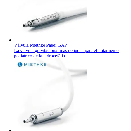
Válvula Miethke Paedi GAV
La válvula gravitacional más pequeña para el tratamiento
pediátrico de la hidrocefália