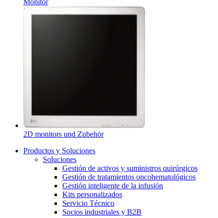
Monitor
2D monitors und Zubehör
Productos y Soluciones
Soluciones
Gestión de activos y suministros quirúrgicos
Gestión de tratamientos oncohematológicos
Gestión inteligente de la infusión
Kits personalizados
Servicio Técnico
Socios industriales y B2B