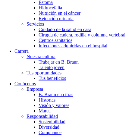
Estoma
Hidrocefalia
Nutrición en el cáncer
Retención urinaria
Servicios
Cuidado de la salud en casa
Cirugía de cadera, rodilla y columna vertebral
Centros sanitarios
Infecciones adquiridas en el hospital
Carrera
Nuestra cultura
Trabajar en B. Braun
Talento joven
Tus oportunidades
Tus beneficios
Conócenos
Empresa
B. Braun en cifras
Historias
Visión y valores
Marca
Responsabilidad
Sostenibilidad
Diversidad
Compliance