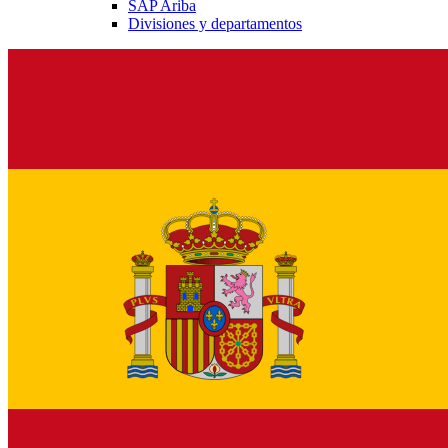
SAP Ariba
Divisiones y departamentos