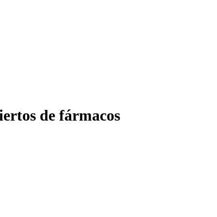
 estériles
iertos de fármacos