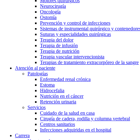
Motores quirúrgicos
Neurocirugía
Cuidar de la salud en casa te ofrece la posibilidad de recuperar
Oncología
Ostomía
Prevención y control de infecciones
Sistemas de instrumental quirúrgico y contenedores
Suturas y especialidades quirúrgicas
Terapia del dolor
Terapia de infusión
Terapia de nutrición
Terapia vascular intervencionista
Terapias de tratamiento extracorpóreo de la sangre
Atención al paciente
Contacto
Catálogo de productos
Patologías
Enfermedad renal crónica
Encuentra el producto que estás buscando. Visita el catálogo d
En diálogo con B. Braun. Ponte en contacto con nosotros.
Estoma
Hidrocefalia
Nutrición en el cáncer
Retención urinaria
Servicios
Cuidado de la salud en casa
Cirugía de cadera, rodilla y columna vertebral
Centros sanitarios
Infecciones adquiridas en el hospital
Carrera