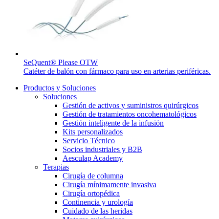
Contacto
SeQuent® Please OTW
Catéter de balón con fármaco para uso en arterias periféricas.
Productos y Soluciones
Soluciones
Gestión de activos y suministros quirúrgicos
Gestión de tratamientos oncohematológicos
Gestión inteligente de la infusión
Kits personalizados
Servicio Técnico
Socios industriales y B2B
Aesculap Academy
Terapias
Encuentra tu trabajo
Cirugía de columna
Cirugía mínimamente invasiva
Descubre tus oportunidades profesionales en B. Braun. Busca pe
Cirugía ortopédica
Continencia y urología
Cuidado de las heridas
Cuidado de la salud en casa