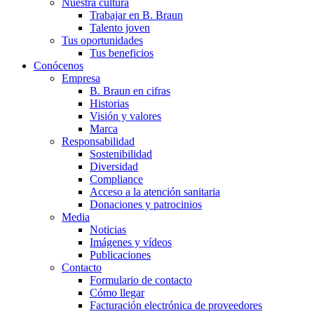
Nuestra cultura
Trabajar en B. Braun
Talento joven
Tus oportunidades
Tus beneficios
Conócenos
Empresa
B. Braun en cifras
Historias
Visión y valores
Marca
Responsabilidad
Sostenibilidad
Diversidad
Compliance
Acceso a la atención sanitaria
Donaciones y patrocinios
Media
Noticias
Imágenes y vídeos
Publicaciones
Contacto
Formulario de contacto
Cómo llegar
Facturación electrónica de proveedores