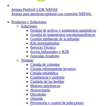
Jeringa Perifix® LOR NRFit®
Jeringa para anestesia epidural con conexión NRFit®.
Productos y Soluciones
Soluciones
Gestión de activos y suministros quirúrgicos
Gestión de tratamientos oncohematológicos
Gestión inteligente de la infusión
Kits personalizados
Servicio Técnico
Socios industriales y B2B
Aesculap Academy
Terapias
Cirugía de columna
Cirugía mínimamente invasiva
Cirugía ortopédica
Continencia y urología
Cuidado de las heridas
Motores quirúrgicos
Neurocirugía
Oncología
Ostomía
Prevención y control de infecciones