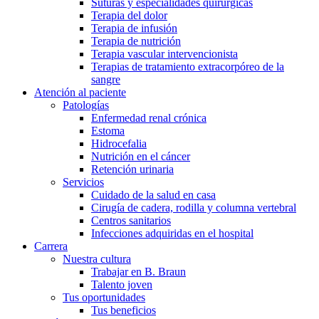
Suturas y especialidades quirúrgicas
Terapia del dolor
Terapia de infusión
Terapia de nutrición
Terapia vascular intervencionista
Terapias de tratamiento extracorpóreo de la
sangre
Atención al paciente
Patologías
Enfermedad renal crónica
Estoma
Hidrocefalia
Nutrición en el cáncer
Retención urinaria
Servicios
Cuidado de la salud en casa
Cirugía de cadera, rodilla y columna vertebral
Centros sanitarios
Infecciones adquiridas en el hospital
Carrera
Nuestra cultura
Trabajar en B. Braun
Talento joven
Tus oportunidades
Tus beneficios