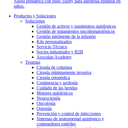
Aguja pediátrica con bisel Tuohy para anestesia epidural en
niños.
Productos y Soluciones
Soluciones
Gestión de activos y suministros quirúrgicos
Gestión de tratamientos oncohematológicos
Gestión inteligente de la infusión
Kits personalizados
Servicio Técnico
Socios industriales y B2B
Aesculap Academy
Terapias
Cirugía de columna
Cirugía mínimamente invasiva
Cirugía ortopédica
Continencia y urología
Cuidado de las heridas
Motores quirúrgicos
Neurocirugía
Oncología
Ostomía
Prevención y control de infecciones
Sistemas de instrumental quirúrgico y
contenedores estériles