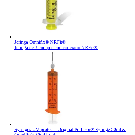
Jeringa Omnifix® NRFit®
Jeringa de 3 cuerpos con conexión NRFit®.
Syringes UV-protect - Original Perfusor® Syringe 50ml &
Omnifix® 50ml Lock