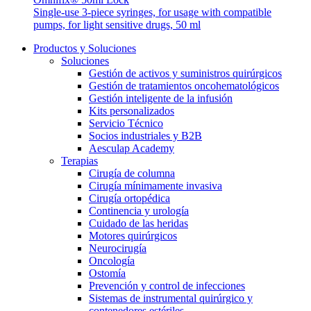
Single-use 3-piece syringes, for usage with compatible
pumps, for light sensitive drugs, 50 ml
Productos y Soluciones
Soluciones
Gestión de activos y suministros quirúrgicos
Gestión de tratamientos oncohematológicos
Gestión inteligente de la infusión
Kits personalizados
Servicio Técnico
Socios industriales y B2B
Aesculap Academy
Terapias
Cirugía de columna
Cirugía mínimamente invasiva
Cirugía ortopédica
Continencia y urología
Cuidado de las heridas
Motores quirúrgicos
Neurocirugía
Oncología
Ostomía
Prevención y control de infecciones
Sistemas de instrumental quirúrgico y
contenedores estériles