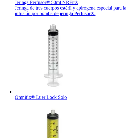
Jeringa Perfusor® 50ml NRFit®
Jeringa de tres cuerpos estéril y apirógena especial para la
infusión por bomba de jeringa Perfusor®.
Omnifix® Luer Lock Solo