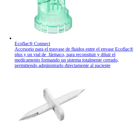
Cuidado de la salud en casa
Cuidar de la salud en casa te ofrece la posibilidad de recuperar
Media
tu independencia y mejorar tu calidad de vida.
Contacto
Ecoflac® Connect
Accesorio para el trasvase de fluidos entre el envase Ecoflac®
plus y un vial de fármaco, para reconsituir y diluir el
medicamento formando un sistema totalmente cerrado,
permitiendo administrarlo directamente al paciente
Catálogo de productos
Encuentra el producto que estás buscando. Visita el catálogo
de productos de B. Braun con nuestra cartera completa.
Contacto
En diálogo con B. Braun. Ponte en contacto con nosotros.