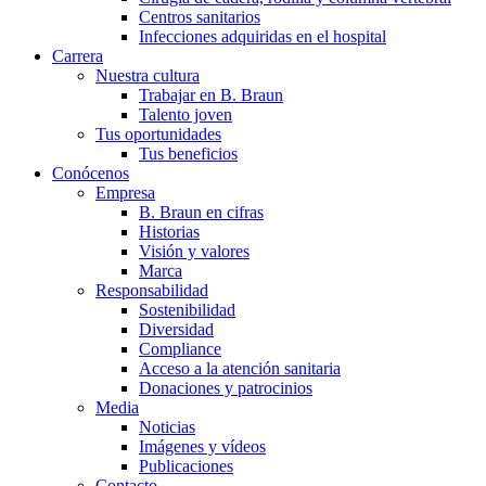
Centros sanitarios
Infecciones adquiridas en el hospital
Carrera
Nuestra cultura
Trabajar en B. Braun
Talento joven
Tus oportunidades
Tus beneficios
Conócenos
Empresa
B. Braun en cifras
Historias
Visión y valores
Marca
Responsabilidad
Sostenibilidad
Diversidad
Compliance
Acceso a la atención sanitaria
Donaciones y patrocinios
Media
Noticias
Imágenes y vídeos
Publicaciones
Contacto