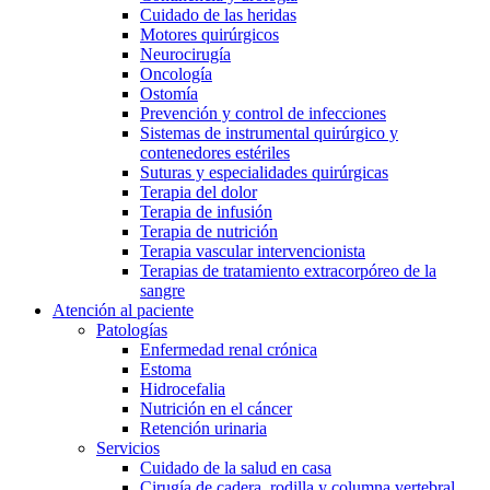
Cuidado de las heridas
Motores quirúrgicos
Neurocirugía
Oncología
Ostomía
Prevención y control de infecciones
Sistemas de instrumental quirúrgico y
contenedores estériles
Suturas y especialidades quirúrgicas
Terapia del dolor
Terapia de infusión
Terapia de nutrición
Terapia vascular intervencionista
Terapias de tratamiento extracorpóreo de la
sangre
Atención al paciente
Patologías
Enfermedad renal crónica
Estoma
Hidrocefalia
Nutrición en el cáncer
Retención urinaria
Servicios
Cuidado de la salud en casa
Cirugía de cadera, rodilla y columna vertebral