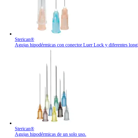
Contacto
Sterican®
Agujas hipodérmicas con conector Luer Lock y diferentes longi
Encuentra tu trabajo
Descubre tus oportunidades profesionales en B. Braun. Busca pe
Sterican®
Cuidado de la salud en casa
Agujas hipodérmicas de un solo uso.