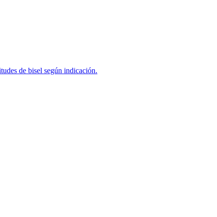
tudes de bisel según indicación.
rfiles de trabajo interesantes en nuestro Global Job Maket.