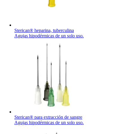
Sterican® heparina, tuberculina
Agujas hipodérmicas de un solo uso.
Sterican® para extracción de sangre
Agujas hipodérmicas de un solo uso.