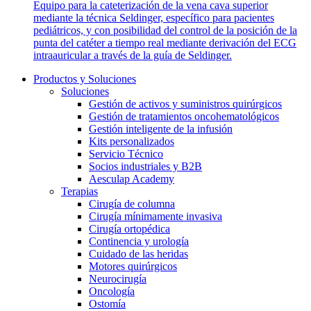
Equipo para la cateterización de la vena cava superior
mediante la técnica Seldinger, específico para pacientes
pediátricos, y con posibilidad del control de la posición de la
punta del catéter a tiempo real mediante derivación del ECG
intraauricular a través de la guía de Seldinger.
Productos y Soluciones
Soluciones
Gestión de activos y suministros quirúrgicos
Gestión de tratamientos oncohematológicos
Gestión inteligente de la infusión
Kits personalizados
Servicio Técnico
Socios industriales y B2B
Aesculap Academy
Terapias
Cirugía de columna
Cirugía mínimamente invasiva
Cirugía ortopédica
Continencia y urología
Cuidado de las heridas
Motores quirúrgicos
Neurocirugía
Oncología
Ostomía