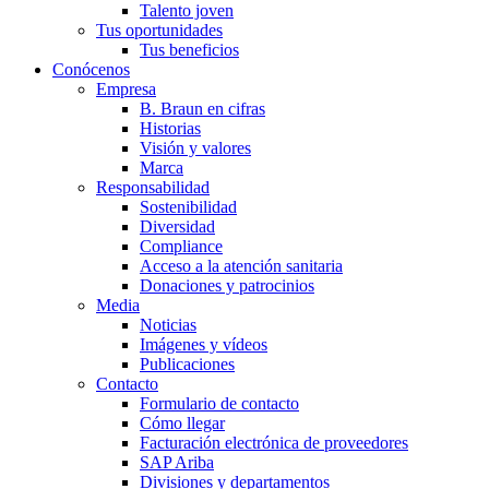
Talento joven
Tus oportunidades
Tus beneficios
Conócenos
Empresa
B. Braun en cifras
Historias
Visión y valores
Marca
Responsabilidad
Sostenibilidad
Diversidad
Compliance
Acceso a la atención sanitaria
Donaciones y patrocinios
Media
Noticias
Imágenes y vídeos
Publicaciones
Contacto
Formulario de contacto
Cómo llegar
Facturación electrónica de proveedores
SAP Ariba
Divisiones y departamentos