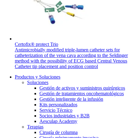
Cuidado de la salud en casa
Cuidar de la salud en casa te ofrece la posibilidad de recuperar
Media
tu independencia y mejorar tu calidad de vida.
Contacto
Certofix® protect Trio
Antimicrobially modified triple-lumen catheter sets for
catheterization of the vena cava according to the Seldinger
method with the possibility of ECG based Central Venous
Catheter tip placement and position control
Productos y Soluciones
Soluciones
Catálogo de productos
Gestión de activos y suministros quirúrgicos
Gestión de tratamientos oncohematológicos
Encuentra el producto que estás buscando. Visita el catálogo
Gestión inteligente de la infusión
de productos de B. Braun con nuestra cartera completa.
Kits personalizados
Servicio Técnico
Contacto
Socios industriales y B2B
Aesculap Academy
En diálogo con B. Braun. Ponte en contacto con nosotros.
Terapias
Cirugía de columna
Cirugía mínimamente invasiva