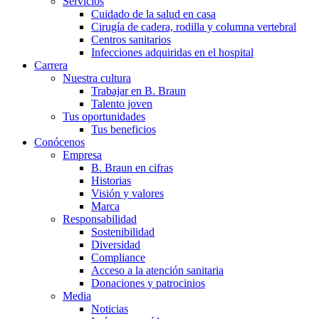
Servicios
Cuidado de la salud en casa
Cirugía de cadera, rodilla y columna vertebral
Centros sanitarios
Infecciones adquiridas en el hospital
Carrera
Nuestra cultura
Trabajar en B. Braun
Talento joven
Tus oportunidades
Tus beneficios
Conócenos
Empresa
B. Braun en cifras
Historias
Visión y valores
Marca
Responsabilidad
Sostenibilidad
Diversidad
Compliance
Acceso a la atención sanitaria
Donaciones y patrocinios
Media
Noticias