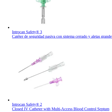
Contacto
Introcan Safety® 3
Catéter de seguridad pasiva con sistema cerrado y aletas grande
Encuentra tu trabajo
Descubre tus oportunidades profesionales en B. Braun. Busca pe
Introcan Safety® 2
Cuidado de la salud en casa
Closed IV Catheter with Multi-Access Blood Control Septum