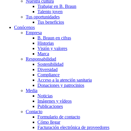
Nuestra cultura
Trabajar en B. Braun
Talento joven
Tus oportunidades
Tus beneficios
Conócenos
Empresa
B. Braun en cifras
Historias
Visión y valores
Marca
Responsabilidad
Sostenibilidad
Diversidad
Compliance
Acceso a la atención sanitaria
Donaciones y patrocinios
Media
Noticias
Imágenes y vídeos
Publicaciones
Contacto
Formulario de contacto
Cómo llegar
Facturación electrónica de proveedores