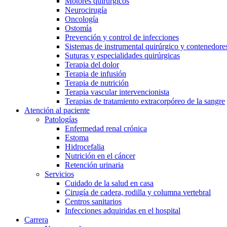
Motores quirúrgicos
Neurocirugía
Cuidar de la salud en casa te ofrece la posibilidad de recuperar
Oncología
Ostomía
Prevención y control de infecciones
Sistemas de instrumental quirúrgico y contenedores
Suturas y especialidades quirúrgicas
Terapia del dolor
Terapia de infusión
Terapia de nutrición
Terapia vascular intervencionista
Terapias de tratamiento extracorpóreo de la sangre
Atención al paciente
Contacto
Catálogo de productos
Patologías
Enfermedad renal crónica
Encuentra el producto que estás buscando. Visita el catálogo d
En diálogo con B. Braun. Ponte en contacto con nosotros.
Estoma
Hidrocefalia
Nutrición en el cáncer
Retención urinaria
Servicios
Cuidado de la salud en casa
Cirugía de cadera, rodilla y columna vertebral
Centros sanitarios
Infecciones adquiridas en el hospital
Carrera