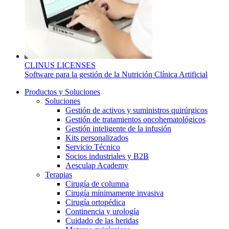
Contacto
CLINUS LICENSES
Software para la gestión de la Nutrición Clínica Artificial
Productos y Soluciones
Soluciones
Gestión de activos y suministros quirúrgicos
Gestión de tratamientos oncohematológicos
Gestión inteligente de la infusión
Kits personalizados
Servicio Técnico
Socios industriales y B2B
Aesculap Academy
Terapias
Encuentra tu trabajo
Cirugía de columna
Cirugía mínimamente invasiva
Descubre tus oportunidades profesionales en B. Braun. Busca pe
Cirugía ortopédica
Continencia y urología
Cuidado de las heridas
Cuidado de la salud en casa