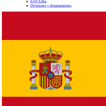
SAP Ariba
Divisiones y departamentos